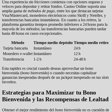
Una experiencia sin fricciones comienza con opciones seguras y
veloces para depositar y retirar fondos. Casino Online soporta una
amplia gama de
métodos de pago
, entre los que destacan tarjetas
Visa/Mastercard, monederos electrónicos como Skrill y Neteller, y
transferencias bancarias instantáneas. En cuanto a los
retiros
, la
plataforma garantiza tiempos promedio inferiores a 24 horas para la
mayoría de los métodos; las transferencias bancarias pueden tardar
hasta 48 horas en casos excepcionales.
Método
Tiempo medio depósito
Tiempo medio retiro
Tarjeta bancaria
Instantáneo
24 h
Monedero e‑wallet
Instantáneo
12 h
Transferencia
1‑2 h
24‑48 h
Esta rapidez es crucial cuando deseas aprovechar un bono
bienvenida (
bono bienvenida
) o cuando necesitas capitalizar
ganancias inesperadas después de un jackpot inesperado en tus
slots
favoritos.
Estrategias para Maximizar tu Bono
Bienvenida y las Recompensas de Lealtad
Obtener el mejor rendimiento del
bono bienvenida
no es cuestión de