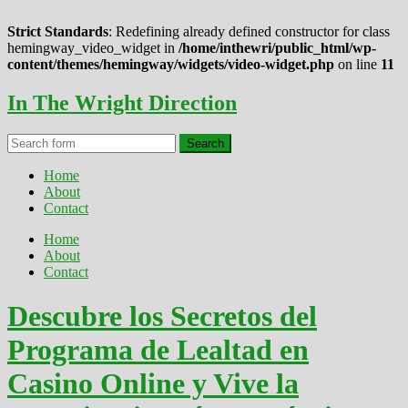
Strict Standards
: Redefining already defined constructor for class
hemingway_video_widget in
/home/inthewri/public_html/wp-
content/themes/hemingway/widgets/video-widget.php
on line
11
In The Wright Direction
Home
About
Contact
Home
About
Contact
Descubre los Secretos del
Programa de Lealtad en
Casino Online y Vive la