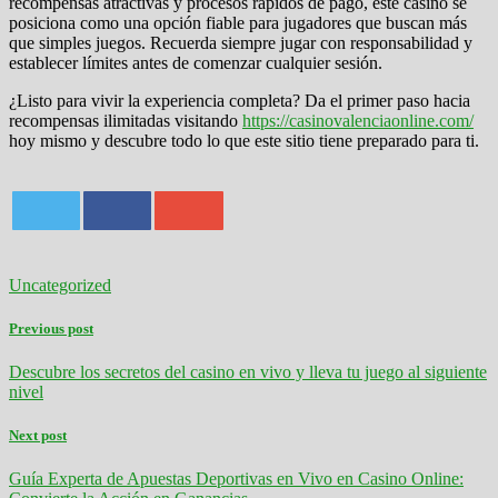
recompensas atractivas y procesos rápidos de pago, este casino se
posiciona como una opción fiable para jugadores que buscan más
que simples juegos. Recuerda siempre jugar con responsabilidad y
establecer límites antes de comenzar cualquier sesión.
¿Listo para vivir la experiencia completa? Da el primer paso hacia
recompensas ilimitadas visitando
https://casinovalenciaonline.com/
hoy mismo y descubre todo lo que este sitio tiene preparado para ti.
Uncategorized
Previous post
Descubre los secretos del casino en vivo y lleva tu juego al siguiente
nivel
Next post
Guía Experta de Apuestas Deportivas en Vivo en Casino Online: