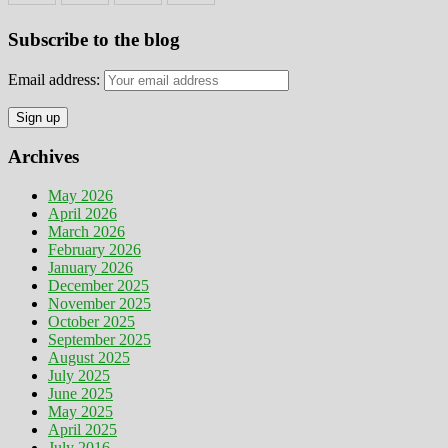
Subscribe to the blog
Email address:
Archives
May 2026
April 2026
March 2026
February 2026
January 2026
December 2025
November 2025
October 2025
September 2025
August 2025
July 2025
June 2025
May 2025
April 2025
July 2016