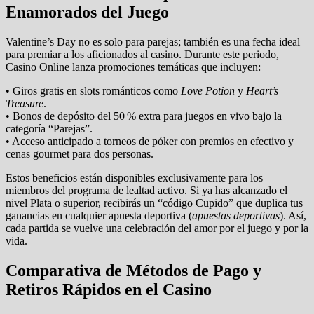
Enamorados del Juego
Valentine’s Day no es solo para parejas; también es una fecha ideal
para premiar a los aficionados al casino. Durante este periodo,
Casino Online lanza promociones temáticas que incluyen:
• Giros gratis en slots románticos como
Love Potion
y
Heart’s
Treasure
.
• Bonos de depósito del 50 % extra para juegos en vivo bajo la
categoría “Parejas”.
• Acceso anticipado a torneos de póker con premios en efectivo y
cenas gourmet para dos personas.
Estos beneficios están disponibles exclusivamente para los
miembros del programa de lealtad activo. Si ya has alcanzado el
nivel Plata o superior, recibirás un “código Cupido” que duplica tus
ganancias en cualquier apuesta deportiva (
apuestas deportivas
). Así,
cada partida se vuelve una celebración del amor por el juego y por la
vida.
Comparativa de Métodos de Pago y
Retiros Rápidos en el Casino